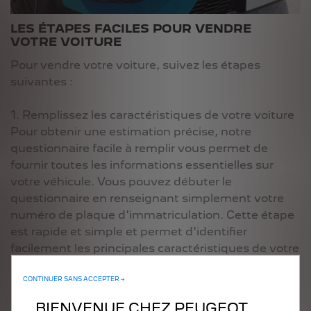
LES ÉTAPES FACILES POUR VENDRE
VOTRE VOITURE
Pour vendre votre voiture, suivez les étapes
suivantes :
1. Remplissez les caractéristiques de votre voiture
Pour obtenir une estimation précise, notre
questionnaire facile à remplir vous permet de
fournir toutes les informations essentielles sur
votre véhicule. Vous pouvez débuter le
questionnaire en renseignant simplement votre
numéro de plaque d'immatriculation. Cette étape
est rapide et simple et permet d'identifier
facilement les principales caractéristiques de votre
voiture.
CONTINUER SANS ACCEPTER →
2. Recevez votre estimation en ligne et par e-mail
BIENVENUE CHEZ PEUGEOT