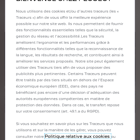
Une fois que vous avez renseigné les informations
sur votre voiture, nous analysons le marché pour
Nous utilisons des cookies et/ou d’autres traceurs (les «
vous offrir une estimation juste de sa valeur. Cette
Traceurs ») afin de vous offrir la meilleure expérience
estimation vous est envoyée en ligne et par e-mail.
possible sur notre site web. Ils nous permettent de fournir
des fonctionnalités essentielles telles que la sécurité, la
gestion du réseau et l’accessibilité.Les Traceurs
améliorent l’ergonomie et les performances grâce à
différentes fonctionnalités telles que la reconnaissance de
la langue, les résultats de recherche, et contribuent ainsi à
améliorer les services proposés. Notre site peut également
utiliser des Traceurs tiers afin de vous proposer des
publicités plus pertinentes. Certains Traceurs peuvent
être traités par des tiers situés en dehors de l’Espace
économique européen (EEE), dans des pays ne
bénéficiant pas encore d’une décision d’adéquation des
autorités européennes compétentes en matière de
protection des données. Dans ce cas, le transfert repose
sur votre consentement (art. 49.1.a du RGPD).
Si vous souhaitez en savoir plus sur les Traceurs que nous
utilisons et sur la manière de les gérer, vous pouvez
3. Obtenez un rendez-vous avec un professionnel
Politique relative aux cookies
consulter notre
ou
Après avoir reçu votre estimation, un